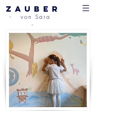
ZAUBER
- von Sara
-
Savanne
WANDGEMÄLDE AN DER
ZIMMERWAND IN EINEM