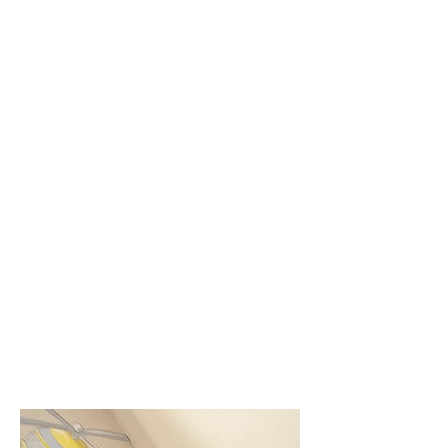
PRIVATHAUS
Der Wunsch war: ein Bauernhof mit einem
Traktor und einem Hubschrauber – Mission
erfüllt. Dieser 1,5-jährige Junge ist völlig
begeistert von Bauernhoftieren wie Eseln,
Schweinen und Kühen. Es
war wunderbar zu beobachten, wie er die
ganze Geschichte mit
den Lauten der Tiere nacherzählt.
Fun fact:
Der Junge schenkte seiner Mama lachend
die Sonnenblume.
Das Schweinchen mit der Steckdosennase –
solche liebevollen Details findest du nur in
einer Wandmalerei, nie auf Tapeten.